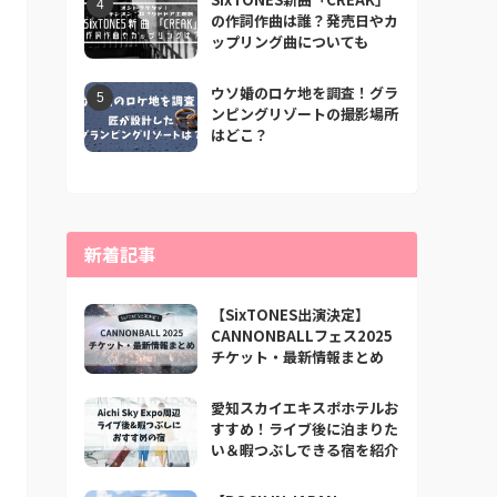
の作詞作曲は誰？発売日やカ
ップリング曲についても
ウソ婚のロケ地を調査！グラ
ンピングリゾートの撮影場所
はどこ？
新着記事
【SixTONES出演決定】
CANNONBALLフェス2025
チケット・最新情報まとめ
愛知スカイエキスポホテルお
すすめ！ライブ後に泊まりた
い＆暇つぶしできる宿を紹介