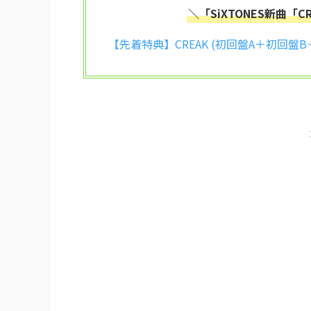
＼「SiXTONES新曲
【先着特典】CREAK (初回盤A＋初回盤B＋通常