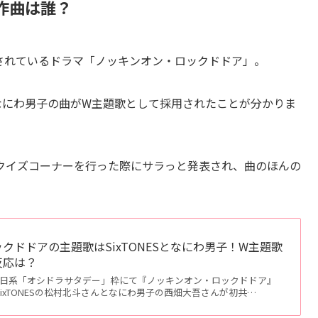
詞作曲は誰？
されているドラマ「ノッキンオン・ロックドドア」。
となにわ男子の曲がW主題歌として採用されたことが分かりま
でクイズコーナーを行った際にサラっと発表され、曲のほんの
クドドアの主題歌はSixTONESとなにわ男子！W主題歌
反応は？
ビ朝日系「オシドラサタデー」枠にて『ノッキンオン・ロックドドア』
SixTONESの松村北斗さんとなにわ男子の西畑大吾さんが初共…