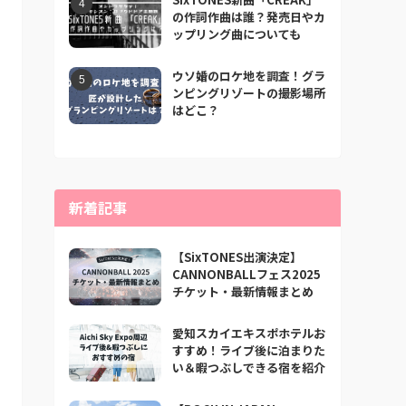
の作詞作曲は誰？発売日やカ
ップリング曲についても
ウソ婚のロケ地を調査！グラ
ンピングリゾートの撮影場所
はどこ？
新着記事
【SixTONES出演決定】
CANNONBALLフェス2025
チケット・最新情報まとめ
愛知スカイエキスポホテルお
すすめ！ライブ後に泊まりた
い＆暇つぶしできる宿を紹介